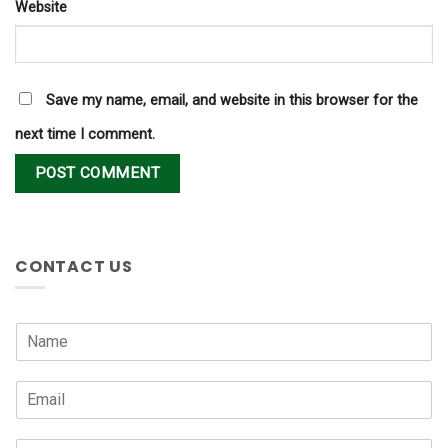
Website
Save my name, email, and website in this browser for the
next time I comment.
CONTACT US
N
a
m
E
e
m
*
a
P