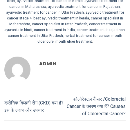
delhi
,
ayurvedic treatment for cancer in Kerala
,
ayurvedic treatment for
cancer in Maharashtra
,
ayurvedic treatment for cancer in Rajasthan
,
ayurvedic treatment for cancer in Uttar Pradesh
,
ayurvedic treatment for
cancer stage 4
,
best ayurvedic treatment in kerala
,
cancer specialist in
Maharashtra
,
cancer specialist in Uttar Pradesh
,
cancer treatment in
ayurveda in hindi
,
cancer treatment in india
,
cancer treatment in rajasthan
,
cancer treatment in Uttar Pradesh
,
herbal treatment for cancer
,
mouth
ulcer cure
,
mouth ulcer treatment
.
ADMIN
कोलोरेक्टल कैंसर /Colorectal
क्रोनिक किडनी रोग (CKD) क्या है?
Cancer के कारण क्या हैं? Causes
इस के लक्षण और उपचार
of Colorectal Cancer?