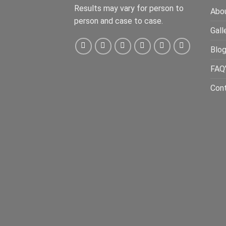
Results may vary for person to
Abo
person and case to case.
Gall
Blo
FAQ
Con