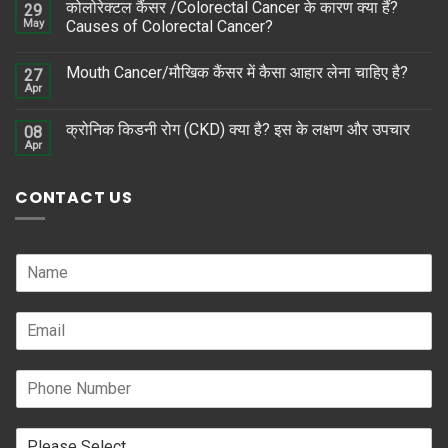
कोलोरेक्टल कैंसर /Colorectal Cancer के कारण क्या हैं?
29
May
Causes of Colorectal Cancer?
Mouth Cancer/मौखिक कैंसर में कैसा आहार लेना चाहिए है?
27
Apr
क्रोनिक किडनी रोग (CKD) क्या है? इस के लक्षण और उपचार
08
Apr
CONTACT US
N
a
m
E
e
m
*
a
P
i
h
l
o
*
R
n