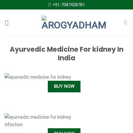
Skip
+91-7087428781
to
content
Ayurvedic Medicine For kidney In
India
BUY NOW