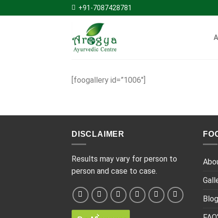
Skip
+91-7087428781
to
content
[foogallery id=”1006″]
DISCLAIMER
FO
Results may vary for person to
Abo
person and case to case.
Gall
Blo
FAQ