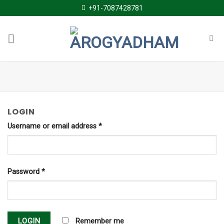
Skip
+91-7087428781
to
content
LOGIN
Username or email address
*
Password
*
Remember me