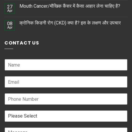
Mouth Cancer/मौखिक कैंसर में कैसा आहार लेना चाहिए है?
27
Apr
क्रोनिक किडनी रोग (CKD) क्या है? इस के लक्षण और उपचार
08
Apr
CONTACT US
N
a
m
E
e
m
*
a
P
i
h
l
o
*
R
n
e
e
l
N
C
a
u