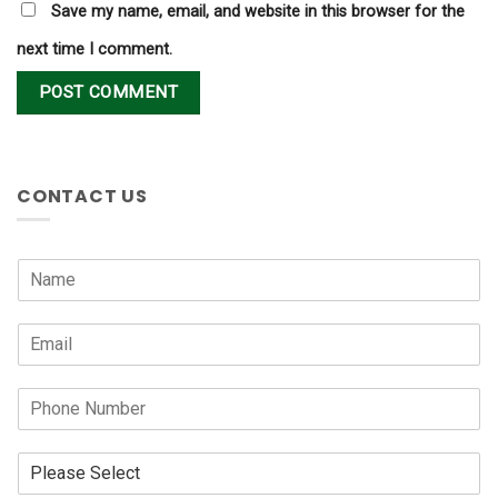
Save my name, email, and website in this browser for the
next time I comment.
CONTACT US
N
a
m
E
e
m
*
a
P
i
h
l
o
*
R
n
e
e