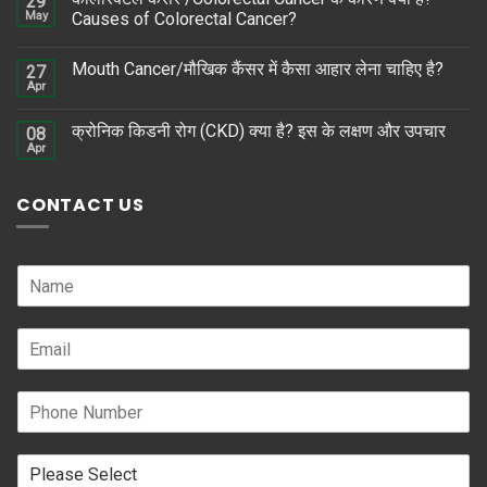
29
May
Causes of Colorectal Cancer?
Mouth Cancer/मौखिक कैंसर में कैसा आहार लेना चाहिए है?
27
Apr
क्रोनिक किडनी रोग (CKD) क्या है? इस के लक्षण और उपचार
08
Apr
CONTACT US
N
a
m
E
e
m
*
a
P
i
h
l
o
*
R
n
e