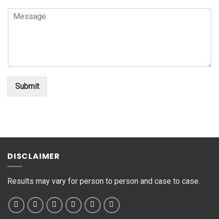
l
N
C
a
u
o
t
m
m
e
b
m
d
e
e
t
r
n
o
*
t
*
o
Submit
r
M
e
s
s
a
g
DISCLAIMER
e
*
Results may vary for person to person and case to case.